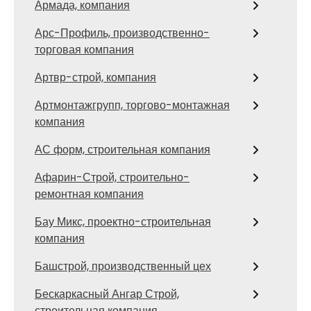
Армада, компания
Арс-Профиль, производственно-
торговая компания
Артвр-строй, компания
Артмонтажгрупп, торгово-монтажная
компания
АС форм, строительная компания
Афарин-Строй, строительно-
ремонтная компания
Бау Микс, проектно-строительная
компания
Башстрой, производственный цех
Бескаркасный Ангар Строй,
строительная компания