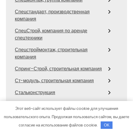
Спецстандарт, производственная
компания
СпецСтрой, компания по аренде
спецтехники
Спецстроймонтаж, строительная
компания
Спринг-Строй, строительная компания
Ст-модуль, строительная компания
Стальконструкция
Стрелка21, строительная компания
Этот веб-сайт использует файлы cookie для улучшения
Строитель, строительная-
пользовательского опыта. Продолжая пользоваться сайтом, вы даете
технологическая компания
согласие на использование файлов cookie.
OK