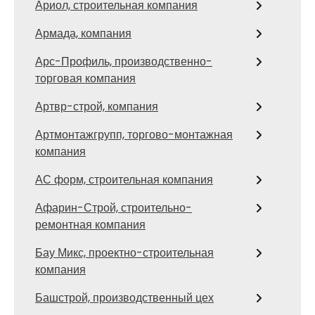
Ариол, строительная компания
Армада, компания
Арс-Профиль, производственно-
торговая компания
Артвр-строй, компания
Артмонтажгрупп, торгово-монтажная
компания
АС форм, строительная компания
Афарин-Строй, строительно-
ремонтная компания
Бау Микс, проектно-строительная
компания
Башстрой, производственный цех