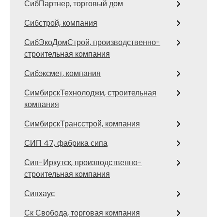
СибПартнер, торговый дом
Сибстрой, компания
СибЭкоДомСтрой, производственно-
строительная компания
Сибэксмет, компания
СимбирскТехнолоджи, строительная
компания
СимбирскТрансстрой, компания
СИП 47, фабрика сипа
Сип-Иркутск, производственно-
строительная компания
Сипхаус
Ск Свобода, торговая компания