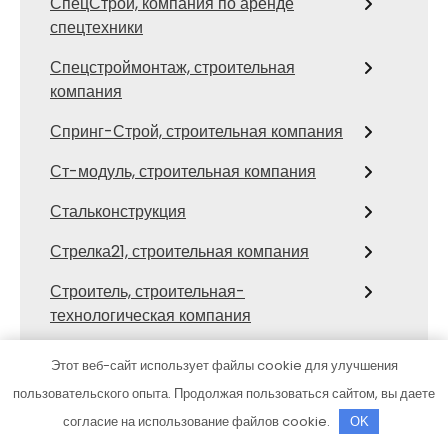
СпецСтрой, компания по аренде
спецтехники
Спецстроймонтаж, строительная
компания
Спринг-Строй, строительная компания
Ст-модуль, строительная компания
Стальконструкция
Стрелка21, строительная компания
Строитель, строительная-
технологическая компания
Строительная компания Дока дом
Этот веб-сайт использует файлы cookie для улучшения
пользовательского опыта. Продолжая пользоваться сайтом, вы даете
Строительная компания, Строительная
компания
согласие на использование файлов cookie.
OK