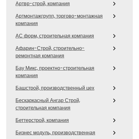
Артвр-строй, компания
Артмонтажгрупп, торгово-монтажная
компания
АС форм, строительная компания
Афарин-Строй, строительно-
ремонтная компания
Бау Микс, проектно-строительная
компания
Башстрой, производственный цех
Бескаркасный Ангар Строй,
строительная компания
Беттерстрой, компания
Бизнес модуль, производственная