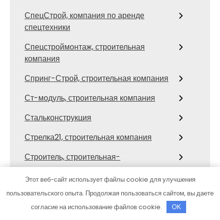
СпецСтрой, компания по аренде
спецтехники
Спецстроймонтаж, строительная
компания
Спринг-Строй, строительная компания
Ст-модуль, строительная компания
Стальконструкция
Стрелка21, строительная компания
Строитель, строительная-
технологическая компания
Этот веб-сайт использует файлы cookie для улучшения
Строительная компания Дока дом
пользовательского опыта. Продолжая пользоваться сайтом, вы даете
Строительная компания, Строительная
согласие на использование файлов cookie.
OK
компания