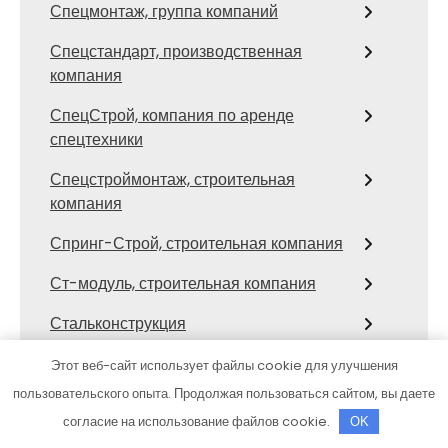
Спецмонтаж, группа компаний
Спецстандарт, производственная
компания
СпецСтрой, компания по аренде
спецтехники
Спецстроймонтаж, строительная
компания
Спринг-Строй, строительная компания
Ст-модуль, строительная компания
Стальконструкция
Стрелка21, строительная компания
Этот веб-сайт использует файлы cookie для улучшения
пользовательского опыта. Продолжая пользоваться сайтом, вы даете
Строитель, строительная-
согласие на использование файлов cookie.
OK
технологическая компания