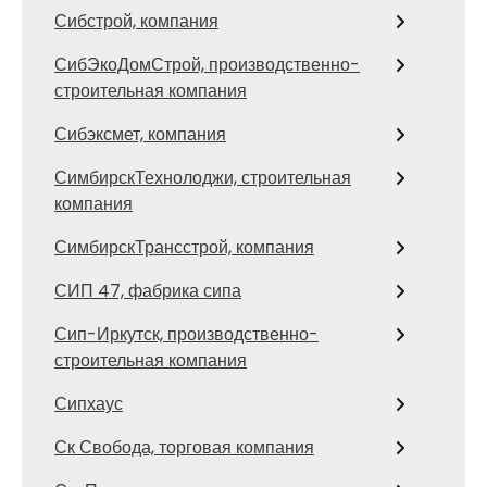
Сибстрой, компания
СибЭкоДомСтрой, производственно-
строительная компания
Сибэксмет, компания
СимбирскТехнолоджи, строительная
компания
СимбирскТрансстрой, компания
СИП 47, фабрика сипа
Сип-Иркутск, производственно-
строительная компания
Сипхаус
Ск Свобода, торговая компания