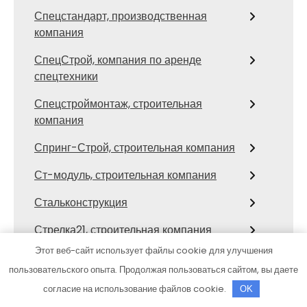
Спецстандарт, производственная
компания
СпецСтрой, компания по аренде
спецтехники
Спецстроймонтаж, строительная
компания
Спринг-Строй, строительная компания
Ст-модуль, строительная компания
Стальконструкция
Стрелка21, строительная компания
Этот веб-сайт использует файлы cookie для улучшения
Строитель, строительная-
пользовательского опыта. Продолжая пользоваться сайтом, вы даете
технологическая компания
согласие на использование файлов cookie.
OK
Строительная компания Дока дом