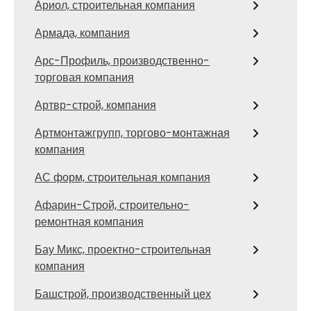
Ариол, строительная компания
Армада, компания
Арс-Профиль, производственно-
торговая компания
Артвр-строй, компания
Артмонтажгрупп, торгово-монтажная
компания
АС форм, строительная компания
Афарин-Строй, строительно-
ремонтная компания
Бау Микс, проектно-строительная
компания
Башстрой, производственный цех