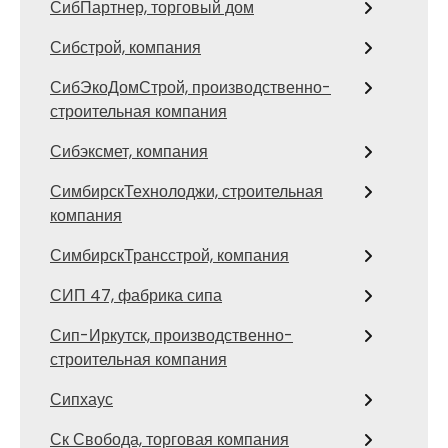
СибПартнер, торговый дом
Сибстрой, компания
СибЭкоДомСтрой, производственно-
строительная компания
Сибэксмет, компания
СимбирскТехнолоджи, строительная
компания
СимбирскТрансстрой, компания
СИП 47, фабрика сипа
Сип-Иркутск, производственно-
строительная компания
Сипхаус
Ск Свобода, торговая компания