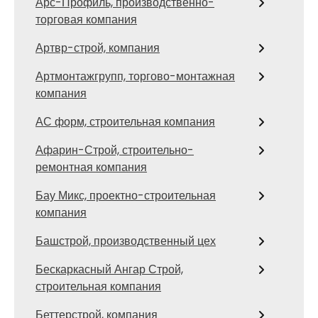
Арс-Профиль, производственно-
торговая компания
Артвр-строй, компания
Артмонтажгрупп, торгово-монтажная
компания
АС форм, строительная компания
Афарин-Строй, строительно-
ремонтная компания
Бау Микс, проектно-строительная
компания
Башстрой, производственный цех
Бескаркасный Ангар Строй,
строительная компания
Беттерстрой, компания