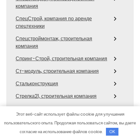
компания
СпецСтрой, компания по аренде
спецтехники
Спецстроймонтаж, строительная
компания
Спринг-Строй, строительная компания
Ст-модуль, строительная компания
Стальконструкция
Стрелка21, строительная компания
Строитель, строительная-
Этот веб-сайт использует файлы cookie для улучшения
технологическая компания
пользовательского опыта. Продолжая пользоваться сайтом, вы даете
Строительная компания Дока дом
согласие на использование файлов cookie.
OK