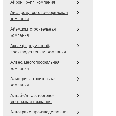
Айрон Групп, компания
АйсПром, торгово-сервисная
компания
Айэмдом, строительная
компания
Аква-феррум строй,
производственная компания
Алвес, многопрофильная
компания
Алигория, строительная
компания
Алтай-Ангар, торгово-
монтажная компания
Алтсервис, производственная